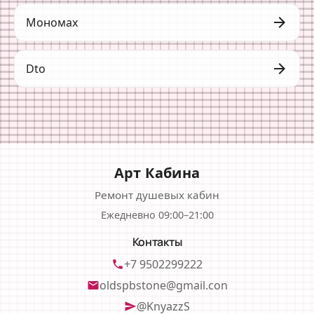
arrow_forward
Мономах
arrow_forward
Dto
Арт Кабина
Ремонт душевых кабин
Ежедневно 09:00–21:00
Контакты
+7 9502299222
phone
oldspbstone@gmail.con
email
@KnyazzS
send