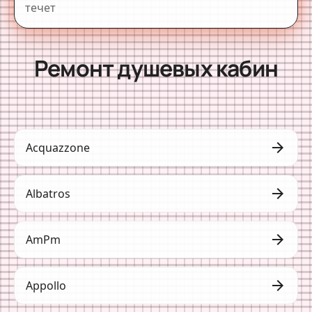
течет
Ремонт душевых кабин
arrow_forward
Acquazzone
arrow_forward
Albatros
arrow_forward
AmPm
arrow_forward
Appollo