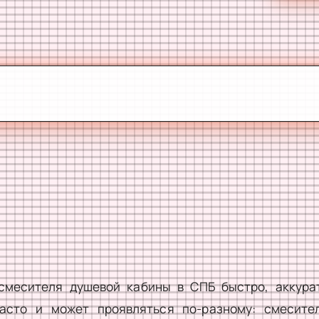
смесителя душевой кабины в СПБ быстро, аккурат
часто и может проявляться по-разному: смесител