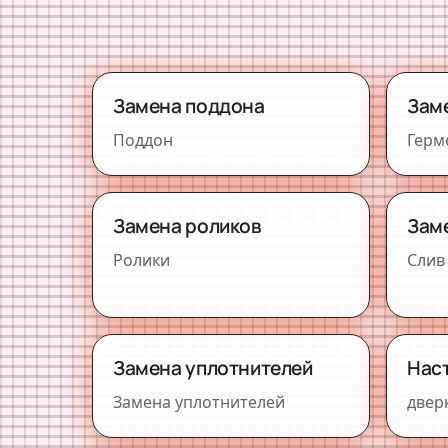
Замена поддона
Зам
Поддон
Герм
Замена роликов
Зам
Ролики
Слив
Замена уплотнителей
Наст
Замена уплотнителей
двер