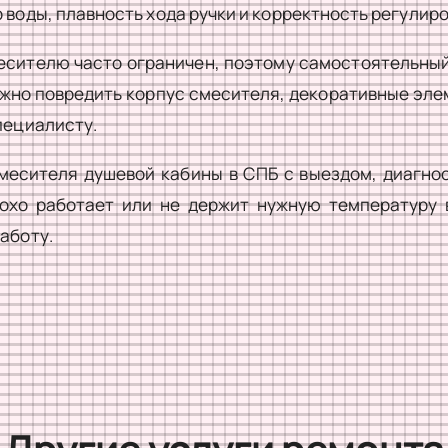
 воды, плавность хода ручки и корректность регулир
месителю часто ограничен, поэтому самостоятельный
жно повредить корпус смесителя, декоративные эле
пециалисту.
есителя душевой кабины в СПБ с выездом, диагно
лохо работает или не держит нужную температуру
аботу.