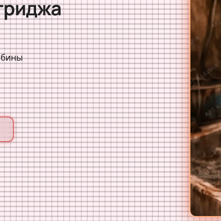
триджа
абины