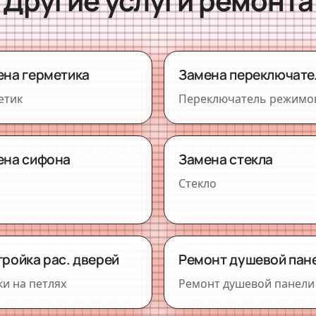
Другие услуги ремонта
ена герметика
Замена переключате
етик
Переключатель режимо
ена сифона
Замена стекла
Стекло
ройка рас. дверей
Ремонт душевой пан
ки на петлях
Ремонт душевой панели