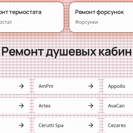
онт термостата
Ремонт форсунок
остат
Форсунки
Ремонт душевых кабин
arrow_forward
arrow_forward
AmPm
Appollo
arrow_forward
arrow_forward
Artex
AvaCan
arrow_forward
arrow_forward
Cerutti Spa
Cezares