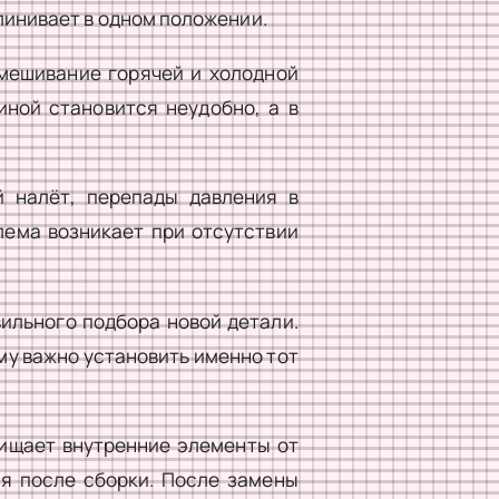
линивает в одном положении.
смешивание горячей и холодной
иной становится неудобно, а в
 налёт, перепады давления в
лема возникает при отсутствии
ильного подбора новой детали.
му важно установить именно тот
чищает внутренние элементы от
ля после сборки. После замены