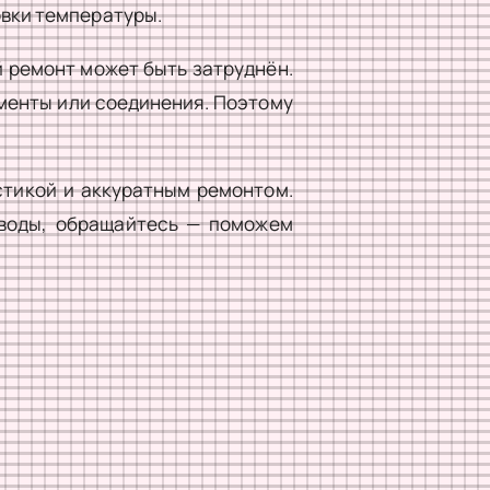
овки температуры.
 ремонт может быть затруднён.
менты или соединения. Поэтому
стикой и аккуратным ремонтом.
 воды, обращайтесь — поможем