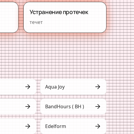
Устранение протечек
течет
arrow_forward
arrow_forward
Aqua Joy
arrow_forward
arrow_forward
BandHours ( BH )
arrow_forward
arrow_forward
Edelform