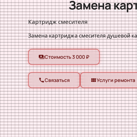
Замена кар
Картридж смесителя
Замена картриджа смесителя душевой к
Стоимость 3 000 ₽
payments
Связаться
Услуги ремонта
call
view_module