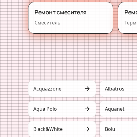
Ремонт смесителя
Рем
Смеситель
Терм
arrow_forward
Acquazzone
Albatros
arrow_forward
Aqua Polo
Aquanet
arrow_forward
Black&White
Bolu