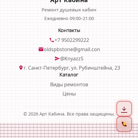
Ремонт душевых кабин
Ежедневно 09:00–21:00
Контакты
+7 9502299222
phone
oldspbstone@gmail.con
email
@KnyazzS
send
г. Санкт-Петербург, ул. Рубинштейна, 23
location_on
Каталог
Виды ремонтов
Цены
arrow_downward
© 2026 Арт Кабина. Все права защищены.
call