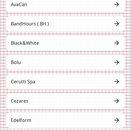
arrow_forward
AvaCan
arrow_forward
BandHours ( BH )
arrow_forward
Black&White
arrow_forward
Bolu
arrow_forward
Cerutti Spa
arrow_forward
Cezares
arrow_forward
Edelform