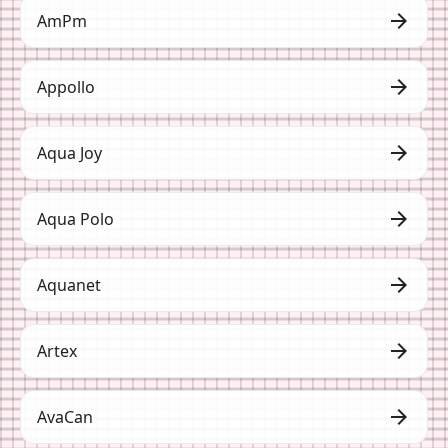
arrow_forward
AmPm
arrow_forward
Appollo
arrow_forward
Aqua Joy
arrow_forward
Aqua Polo
arrow_forward
Aquanet
arrow_forward
Artex
arrow_forward
AvaCan