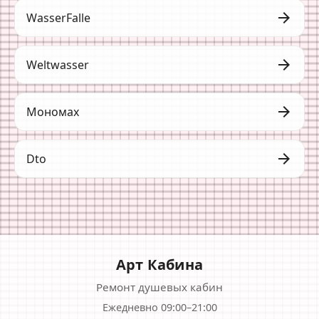
arrow_forward
WasserFalle
arrow_forward
Weltwasser
arrow_forward
Мономах
arrow_forward
Dto
Арт Кабина
Ремонт душевых кабин
Ежедневно 09:00–21:00