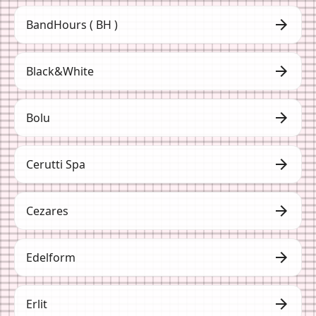
arrow_forward
BandHours ( BH )
arrow_forward
Black&White
arrow_forward
Bolu
arrow_forward
Cerutti Spa
arrow_forward
Cezares
arrow_forward
Edelform
arrow_forward
Erlit