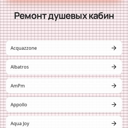
Ремонт душевых кабин
arrow_forward
Acquazzone
arrow_forward
Albatros
arrow_forward
AmPm
arrow_forward
Appollo
arrow_forward
Aqua Joy