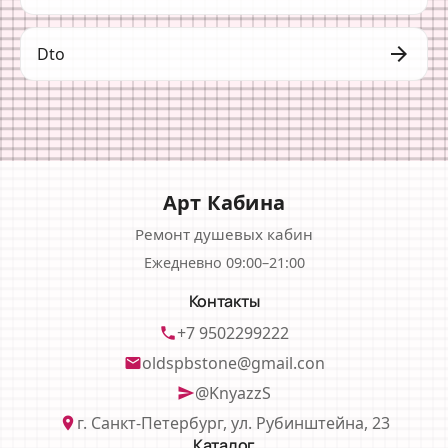
arrow_forward
Dto
Арт Кабина
Ремонт душевых кабин
Ежедневно 09:00–21:00
Контакты
+7 9502299222
phone
oldspbstone@gmail.con
email
@KnyazzS
send
г. Санкт-Петербург, ул. Рубинштейна, 23
location_on
Каталог