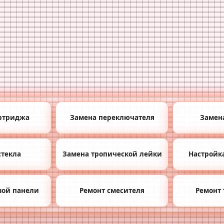
ртриджа
Замена переключателя
Замен
стекла
Замена тропической лейки
Настройка
вой панели
Ремонт смесителя
Ремонт 