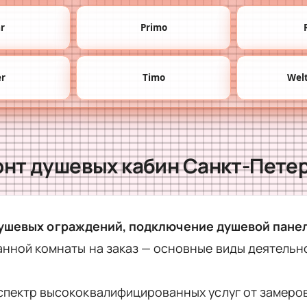
ar
Primo
er
Timo
Wel
нт душевых кабин Санкт-Пете
душевых ограждений, подключение душевой пане
анной комнаты на заказ — основные виды деятельн
спектр высококвалифицированных услуг от замеров