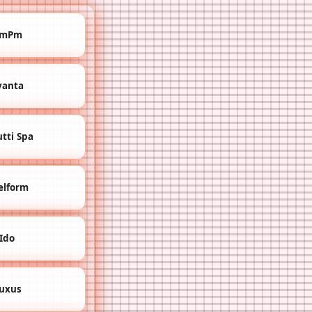
mPm
vanta
tti Spa
elform
Ido
uxus