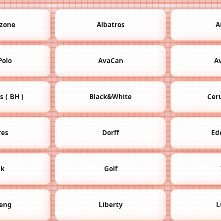
zone
Albatros
A
Polo
AvaCan
A
 ( BH )
Black&White
Ceru
res
Dorff
Ed
nk
Golf
eng
Liberty
L