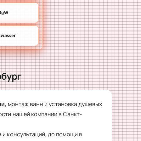
RgW
twasser
рбург
ли,
монтаж ванн и установка душевых
ости нашей компании в Санкт-
 и консультаций, до помощи в