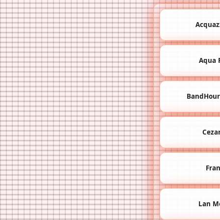
Acquaz
Aqua 
BandHours
Ceza
Fra
Lan M