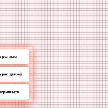
а роликов
 рас. дверей
термостата