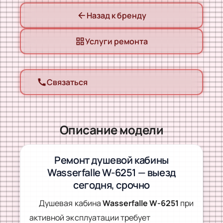
Назад к бренду
arrow_back
Услуги ремонта
grid_view
Связаться
call
Описание модели
Ремонт душевой кабины
Wasserfalle W-6251 — выезд
сегодня, срочно
Душевая кабина
Wasserfalle W-6251
при
активной эксплуатации требует