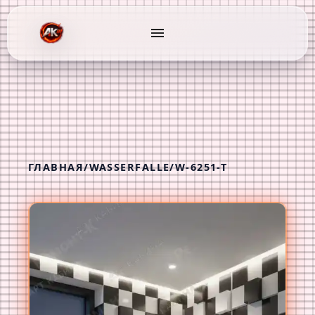
menu
ГЛАВНАЯ
/
WASSERFALLE
/
W-6251-T