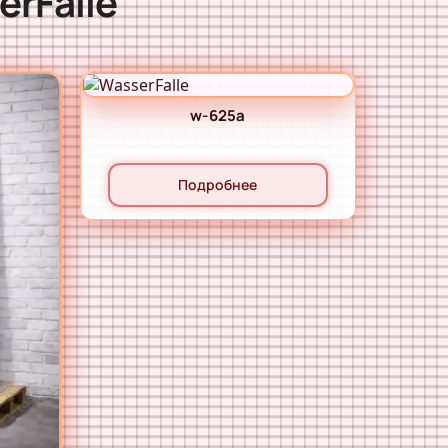
rFalle
w-625а
Подробнее