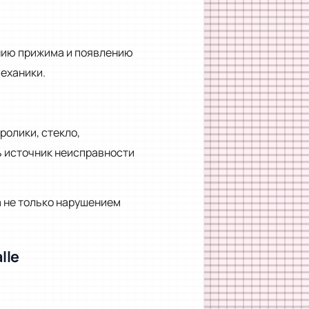
нию прижима и появлению
механики.
олики, стекло,
ь источник неисправности
а не только нарушением
lle