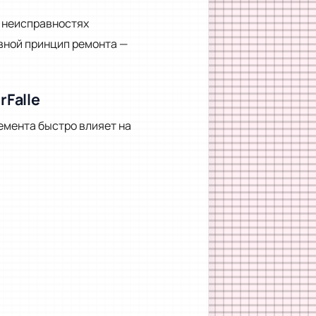
, неисправностях
вной принцип ремонта —
Falle
емента быстро влияет на