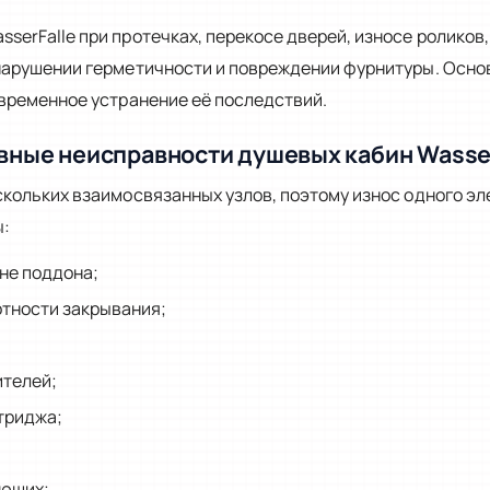
serFalle при протечках, перекосе дверей, износе роликов
 нарушении герметичности и повреждении фурнитуры. Осно
 временное устранение её последствий.
вные неисправности душевых кабин Wasser
скольких взаимосвязанных узлов, поэтому износ одного эл
ы:
оне поддона;
отности закрывания;
ителей;
триджа;
яющих;