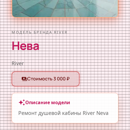
МОДЕЛЬ БРЕНДА RIVER
Hева
River
Стоимость 3 000 ₽
payments
auto_awesome
Описание модели
Ремонт душевой кабины River Neva