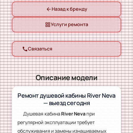
Назад к бренду
arrow_back
Услуги ремонта
grid_view
Связаться
call
Описание модели
Ремонт душевой кабины River Neva
— выезд сегодня
Душевая кабина
River Neva
при
регулярной эксплуатации требует
обслуживания и замены изнашиваемых