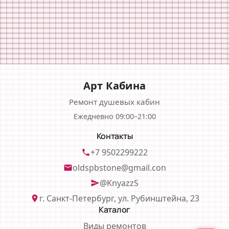
Арт Кабина
Ремонт душевых кабин
Ежедневно 09:00–21:00
Контакты
+7 9502299222
phone
oldspbstone@gmail.con
email
@KnyazzS
send
г. Санкт-Петербург, ул. Рубинштейна, 23
location_on
Каталог
Виды ремонтов