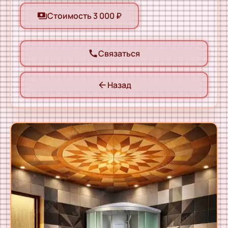
Стоимость 3 000 ₽
payments
Связаться
call
Назад
arrow_back