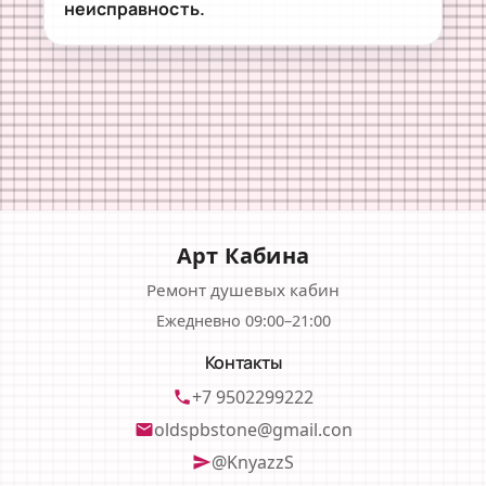
неисправность.
Арт Кабина
Ремонт душевых кабин
Ежедневно 09:00–21:00
Контакты
+7 9502299222
phone
oldspbstone@gmail.con
email
@KnyazzS
send