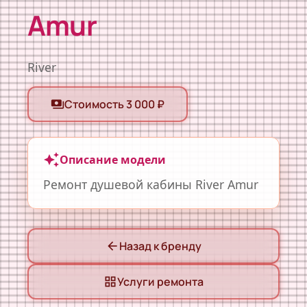
Amur
River
Стоимость 3 000 ₽
payments
auto_awesome
Описание модели
Ремонт душевой кабины River Amur
Назад к бренду
arrow_back
Услуги ремонта
grid_view