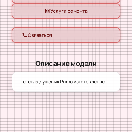
Услуги ремонта
grid_view
Связаться
call
Описание модели
стекла душевых Primo изготовление