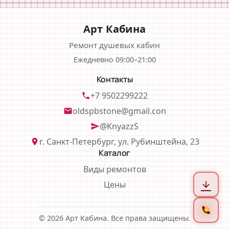
Арт Кабина
Ремонт душевых кабин
Ежедневно 09:00–21:00
Контакты
+7 9502299222
phone
oldspbstone@gmail.con
email
@KnyazzS
send
г. Санкт-Петербург, ул. Рубинштейна, 23
location_on
Каталог
Виды ремонтов
Цены
arrow_downward
call
© 2026 Арт Кабина. Все права защищены.