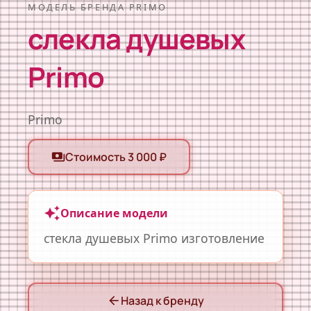
МОДЕЛЬ БРЕНДА PRIMO
слекла душевых
Primo
Primo
Стоимость 3 000 ₽
payments
auto_awesome
Описание модели
стекла душевых Primo изготовление
Назад к бренду
arrow_back