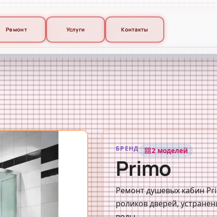
Ремонт
Услуги
Контакты
БРЕНД
2 моделей
grid_view
Primo
Ремонт душевых кабин Pri
роликов дверей, устранен
воды.