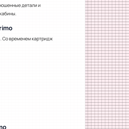
ношенные детали и
кабины.
rimo
и. Со временем картридж
mo