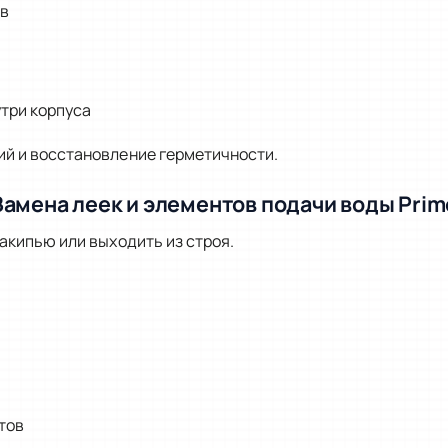
ов
три корпуса
ий и восстановление герметичности.
Замена леек и элементов подачи воды Prim
акипью или выходить из строя.
тов