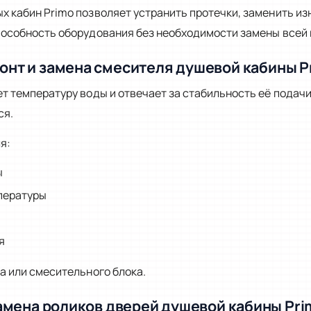
 кабин Primo позволяет устранить протечки, заменить из
особность оборудования без необходимости замены всей 
онт и замена смесителя душевой кабины P
 температуру воды и отвечает за стабильность её подач
ся.
я:
ы
пературы
я
а или смесительного блока.
амена роликов дверей душевой кабины Pri