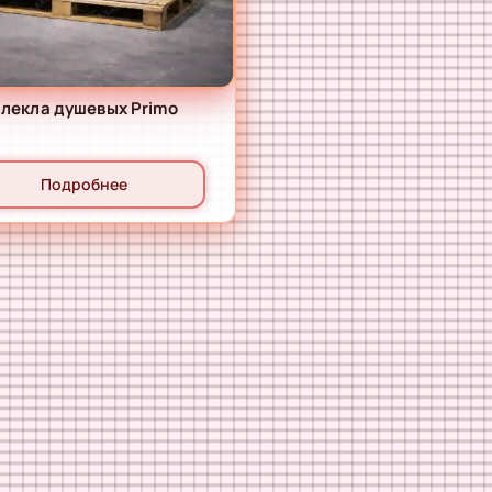
слекла душевых Primo
Подробнее