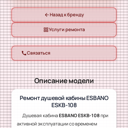
Назад к бренду
arrow_back
Услуги ремонта
grid_view
Связаться
call
Описание модели
Ремонт душевой кабины ESBANO
ESKB-108
Душевая кабина
ESBANO ESKB-108
при
активной эксплуатации со временем