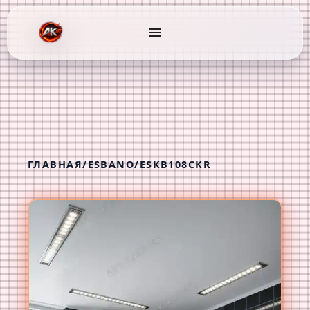
menu
ГЛАВНАЯ
/
ESBANO
/
ESKB108CKR