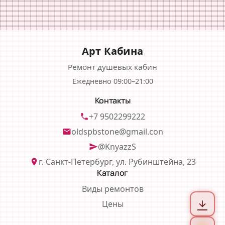
Арт Кабина
Ремонт душевых кабин
Ежедневно 09:00–21:00
Контакты
+7 9502299222
phone
oldspbstone@gmail.con
email
@KnyazzS
send
г. Санкт-Петербург, ул. Рубинштейна, 23
location_on
Каталог
Виды ремонтов
Цены
arrow_downward