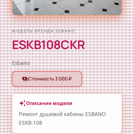
МОДЕЛЬ БРЕНДА ESBANO
ESKB108CKR
Esbano
Стоимость 3 000 ₽
payments
auto_awesome
Описание модели
Ремонт душевой кабины ESBANO
ESKB-108