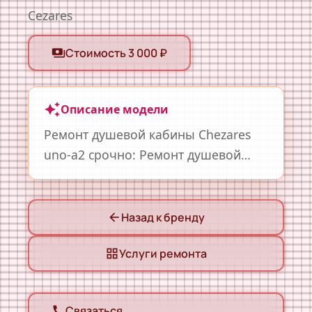
Cezares
Стоимость 3 000 ₽
payments
auto_awesome
Описание модели
Ремонт душевой кабины Chezares
uno-a2 срочно: Ремонт душевой
кабины Chezares uno-a2
Назад к бренду
arrow_back
Услуги ремонта
grid_view
Связаться
call