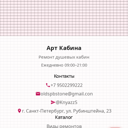
Арт Кабина
Ремонт душевых кабин
Ежедневно 09:00–21:00
Контакты
+7 9502299222
phone
oldspbstone@gmail.con
email
@KnyazzS
send
г. Санкт-Петербург, ул. Рубинштейна, 23
location_on
Каталог
Виды ремонтов