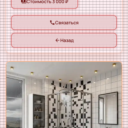
Стоимость 3 000 ₽
payments
Связаться
call
Назад
arrow_back