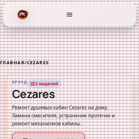
menu
ГЛАВНАЯ
/
CEZARES
БРЕНД
3 моделей
grid_view
Cezares
Ремонт душевых кабин Cezares на дому.
Замена смесителя, устранение протечек и
ремонт механизмов кабины.