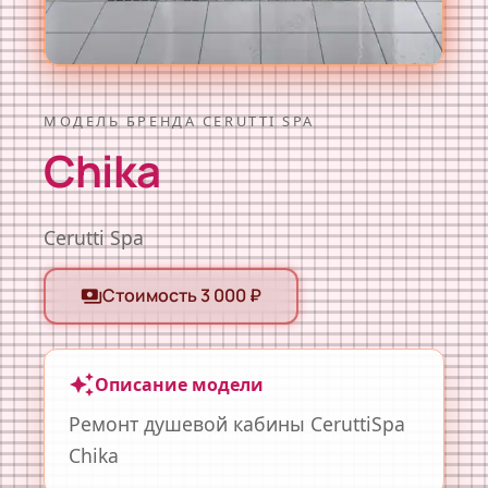
МОДЕЛЬ БРЕНДА CERUTTI SPA
Chika
Cerutti Spa
Стоимость 3 000 ₽
payments
auto_awesome
Описание модели
Ремонт душевой кабины CeruttiSpa
Chika