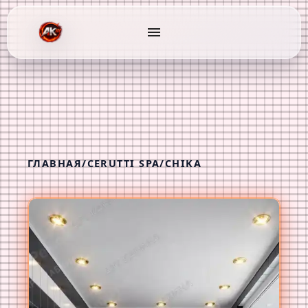
menu
ГЛАВНАЯ
/
CERUTTI SPA
/
CHIKA