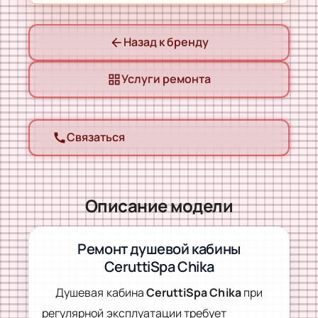
Назад к бренду
arrow_back
Услуги ремонта
grid_view
Связаться
call
Описание модели
Ремонт душевой кабины
CeruttiSpa Chika
Душевая кабина
CeruttiSpa Chika
при
регулярной эксплуатации требует