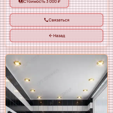
Стоимость 3 000 ₽
payments
Связаться
call
Назад
arrow_back