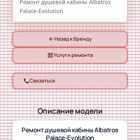
Ремонт душевой кабины Albatros
Palace-Evolution
Назад к бренду
arrow_back
Услуги ремонта
grid_view
Связаться
call
Описание модели
Ремонт душевой кабины Albatros
Palace-Evolution