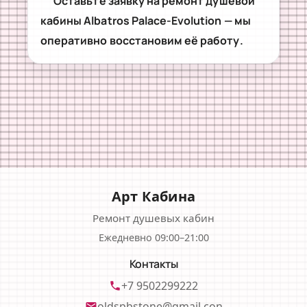
Оставьте заявку на ремонт душевой
кабины Albatros Palace-Evolution — мы
оперативно восстановим её работу.
Арт Кабина
Ремонт душевых кабин
Ежедневно 09:00–21:00
Контакты
+7 9502299222
phone
oldspbstone@gmail.con
email