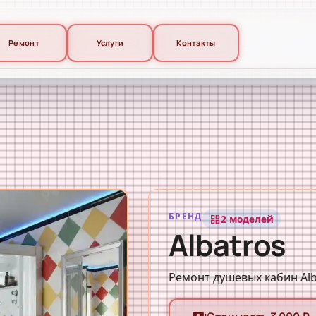
Ремонт
Услуги
Контакты
БРЕНД
2 моделей
grid_view
Albatros
Ремонт душевых кабин Alb