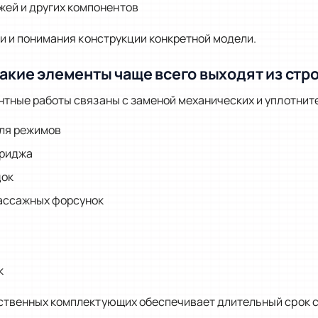
жей и других компонентов
и и понимания конструкции конкретной модели.
акие элементы чаще всего выходят из стр
тные работы связаны с заменой механических и уплотнит
ля режимов
триджа
док
ассажных форсунок
к
твенных комплектующих обеспечивает длительный срок с