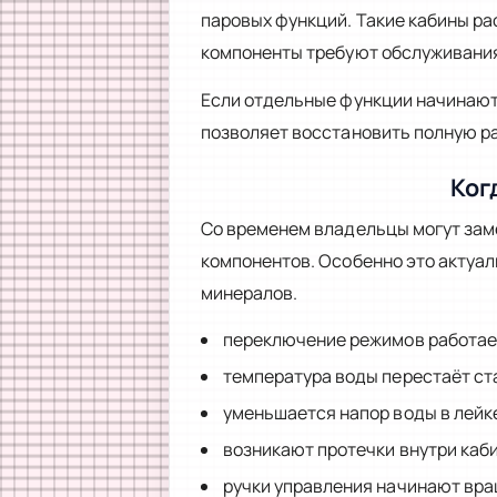
паровых функций. Такие кабины р
компоненты требуют обслуживания
Если отдельные функции начинают
позволяет восстановить полную р
Ког
Со временем владельцы могут заме
компонентов. Особенно это актуа
минералов.
переключение режимов работает
температура воды перестаёт ст
уменьшается напор воды в лейк
возникают протечки внутри каб
ручки управления начинают вра