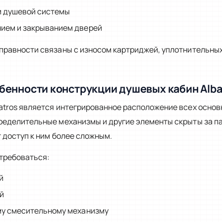
и душевой системы
нием и закрыванием дверей
правности связаны с износом картриджей, уплотнительны
бенности конструкции душевых кабин Alba
atros является интегрированное расположение всех основ
ределительные механизмы и другие элементы скрыты за па
 доступ к ним более сложным.
требоваться:
й
й
му смесительному механизму