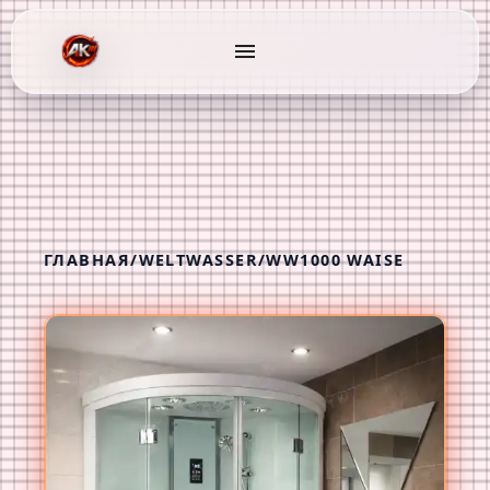
menu
ГЛАВНАЯ
/
WELTWASSER
/
WW1000 WAISE