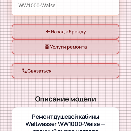
WW1000-Waise
Назад к бренду
arrow_back
Услуги ремонта
grid_view
Связаться
call
Описание модели
Ремонт душевой кабины
Weltwasser WW1000-Waise —