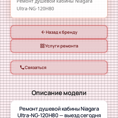
Ремонт душевой кабины Niagara
Ultra-NG-120H80
Назад к бренду
arrow_back
Услуги ремонта
grid_view
Связаться
call
Описание модели
Ремонт душевой кабины Niagara
Ultra-NG-120H80 — выезд сегодня