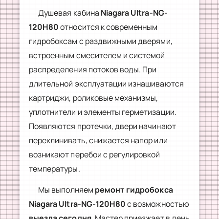
Душевая кабина
Niagara Ultra-NG-
120H80
относится к современным
гидробоксам с раздвижными дверями,
встроенным смесителем и системой
распределения потоков воды. При
длительной эксплуатации изнашиваются
картриджи, роликовые механизмы,
уплотнители и элементы герметизации.
Появляются протечки, двери начинают
переклинивать, снижается напор или
возникают перебои с регулировкой
температуры.
Мы выполняем
ремонт гидробокса
Niagara Ultra-NG-120H80
с возможностью
выезда сегодня
. Мастер приезжает в день