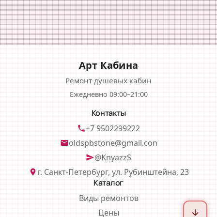
Арт Кабина
Ремонт душевых кабин
Ежедневно 09:00–21:00
Контакты
+7 9502299222
phone
oldspbstone@gmail.con
email
@KnyazzS
send
г. Санкт-Петербург, ул. Рубинштейна, 23
location_on
Каталог
Виды ремонтов
Цены
arrow_downward