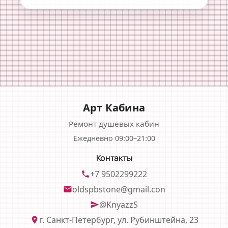
Арт Кабина
Ремонт душевых кабин
Ежедневно 09:00–21:00
Контакты
+7 9502299222
phone
oldspbstone@gmail.con
email
@KnyazzS
send
г. Санкт-Петербург, ул. Рубинштейна, 23
location_on