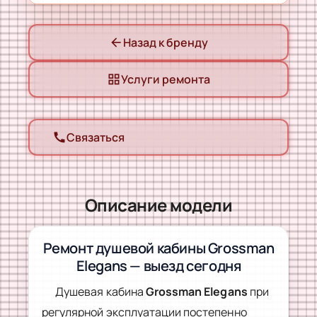
Назад к бренду
arrow_back
Услуги ремонта
grid_view
Связаться
call
Описание модели
Ремонт душевой кабины Grossman
Elegans — выезд сегодня
Душевая кабина
Grossman Elegans
при
регулярной эксплуатации постепенно