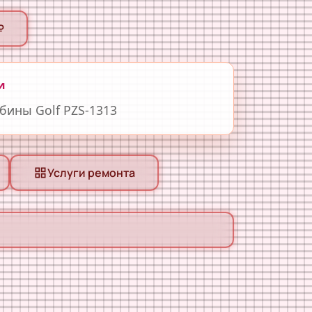
₽
и
бины Golf PZS-1313
Услуги ремонта
grid_view