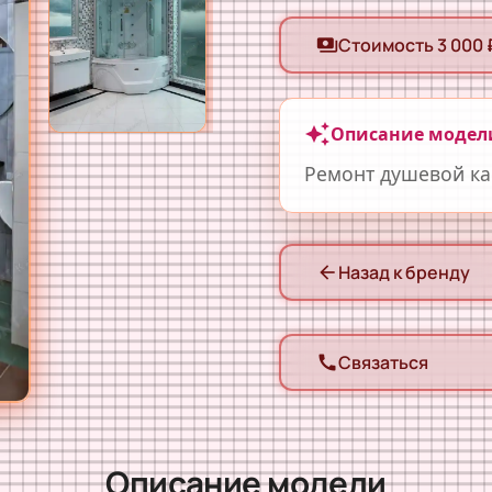
Стоимость 3 000 
payments
auto_awesome
Описание модел
Ремонт душевой ка
Назад к бренду
arrow_back
Связаться
call
Описание модели