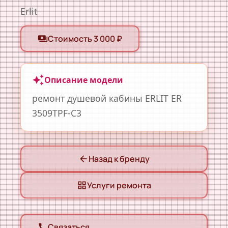
Erlit
Стоимость 3 000 ₽
payments
auto_awesome
Описание модели
ремонт душевой кабины ERLIT ER
3509TPF-C3
Назад к бренду
arrow_back
Услуги ремонта
grid_view
Связаться
call