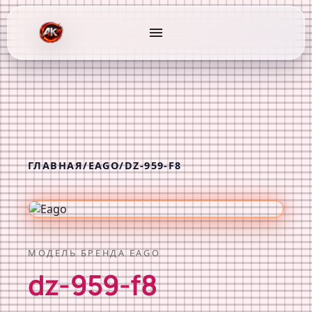
menu
ГЛАВНАЯ
/
EAGO
/
DZ-959-F8
МОДЕЛЬ БРЕНДА EAGO
dz-959-f8