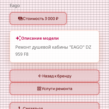
Eago
Стоимость 3 000 ₽
payments
auto_awesome
Описание модели
Ремонт душевой кабины "EAGO" DZ
959 F8
Назад к бренду
arrow_back
Услуги ремонта
grid_view
Связаться
call