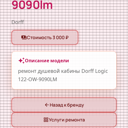
9090lm
Dorff
Стоимость 3 000 ₽
payments
auto_awesome
Описание модели
ремонт душевой кабины Dorff Logic
122-OW-9090LM
Назад к бренду
arrow_back
Услуги ремонта
grid_view