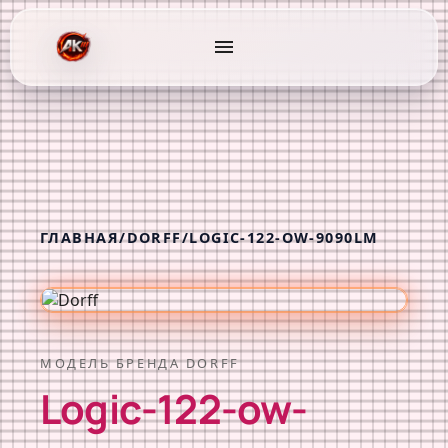
menu
ГЛАВНАЯ
/
DORFF
/
LOGIC-122-OW-9090LM
МОДЕЛЬ БРЕНДА DORFF
Logic-122-ow-