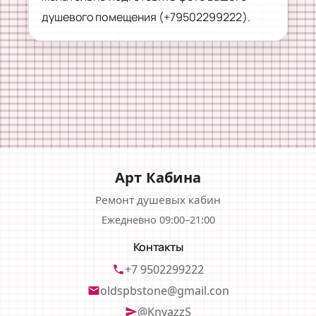
душевого помещения (+79502299222).
Арт Кабина
Ремонт душевых кабин
Ежедневно 09:00–21:00
Контакты
+7 9502299222
phone
oldspbstone@gmail.con
email
@KnyazzS
send