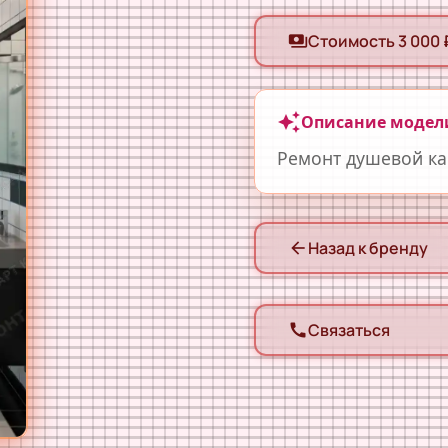
Стоимость 3 000 
payments
auto_awesome
Описание модел
Ремонт душевой к
Назад к бренду
arrow_back
Связаться
call