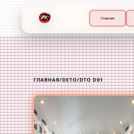
Главная
ГЛАВНАЯ
/
DETO
/
DTO D01