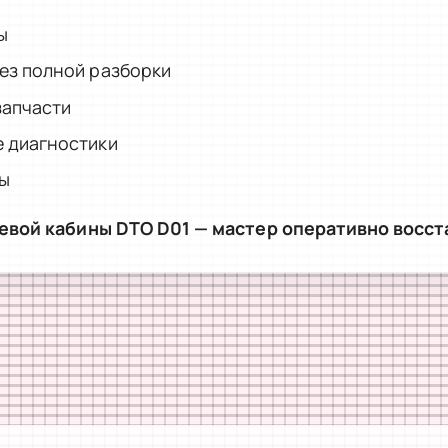
ы
ез полной разборки
запчасти
 диагностики
ты
шевой кабины DTO D01 — мастер оперативно восст