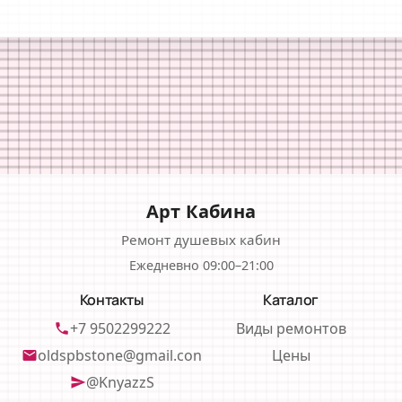
Арт Кабина
Ремонт душевых кабин
Ежедневно 09:00–21:00
Контакты
Каталог
+7 9502299222
Виды ремонтов
phone
oldspbstone@gmail.con
Цены
email
@KnyazzS
send