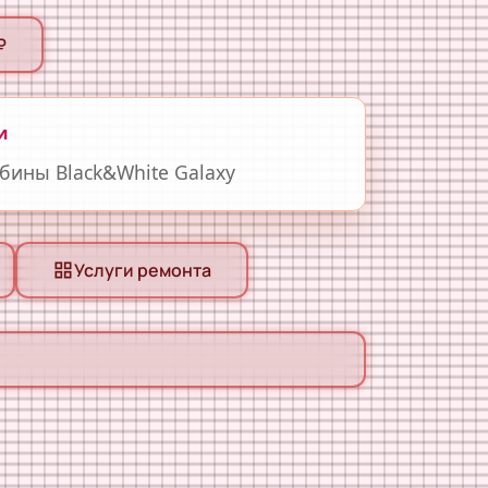
₽
и
бины Black&White Galaxy
Услуги ремонта
grid_view