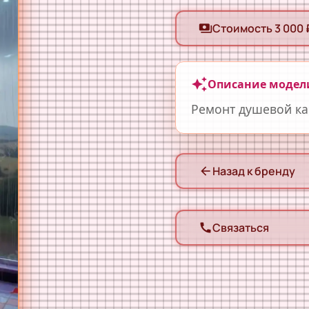
Стоимость 3 000 
payments
auto_awesome
Описание модел
Ремонт душевой ка
Назад к бренду
arrow_back
Связаться
call