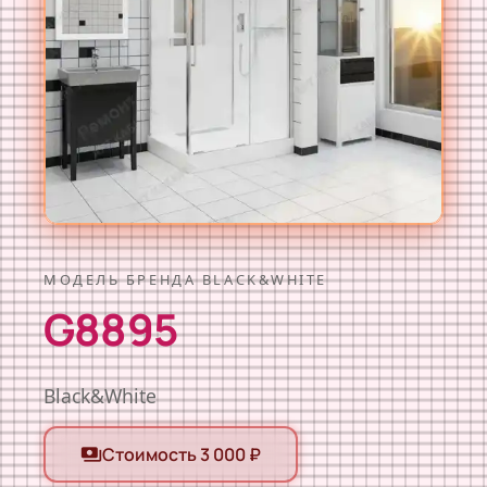
МОДЕЛЬ БРЕНДА BLACK&WHITE
G8895
Black&White
Стоимость 3 000 ₽
payments