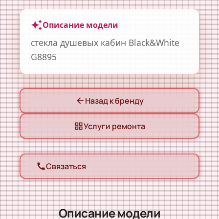
auto_awesome
Описание модели
стекла душевых кабин Black&White
G8895
Назад к бренду
arrow_back
Услуги ремонта
grid_view
Связаться
call
Описание модели