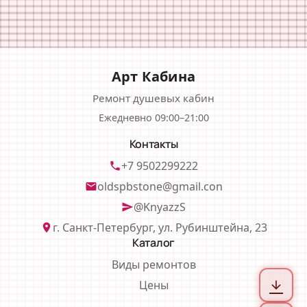
Арт Кабина
Ремонт душевых кабин
Ежедневно 09:00–21:00
Контакты
+7 9502299222
phone
oldspbstone@gmail.con
email
@KnyazzS
send
г. Санкт-Петербург, ул. Рубинштейна, 23
location_on
Каталог
Виды ремонтов
Цены
arrow_downward