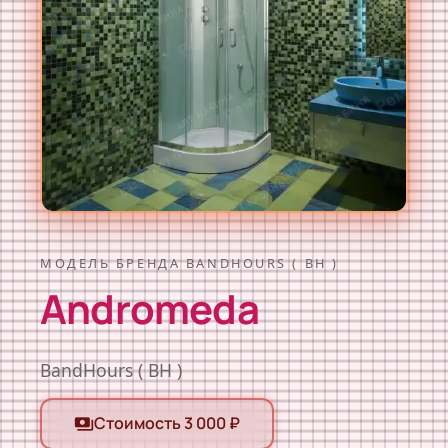
МОДЕЛЬ БРЕНДА BANDHOURS ( BH )
Andromeda
BandHours ( BH )
Стоимость 3 000 ₽
payments