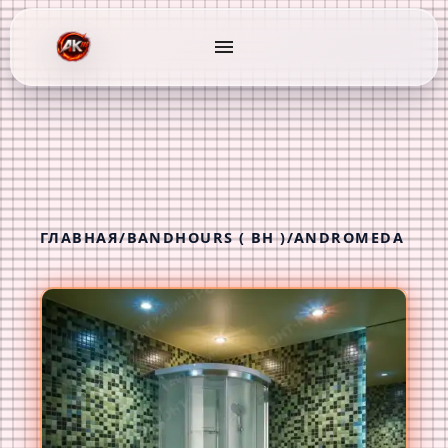
menu
ГЛАВНАЯ
/
BANDHOURS ( BH )
/
ANDROMEDA