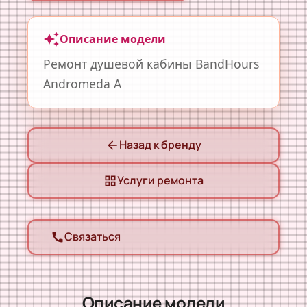
auto_awesome
Описание модели
Ремонт душевой кабины BandHours
Andromeda A
Назад к бренду
arrow_back
Услуги ремонта
grid_view
Связаться
call
Описание модели