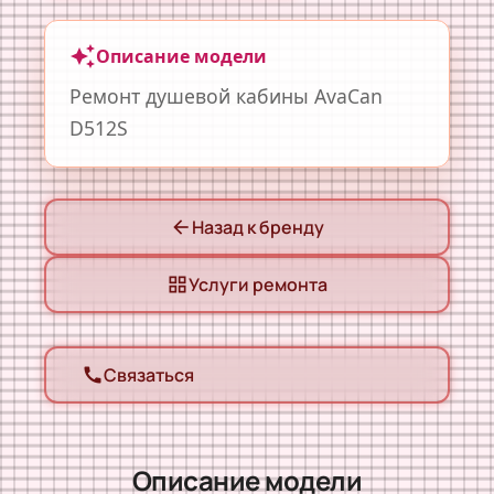
auto_awesome
Описание модели
Ремонт душевой кабины AvaCan
D512S
Назад к бренду
arrow_back
Услуги ремонта
grid_view
Связаться
call
Описание модели