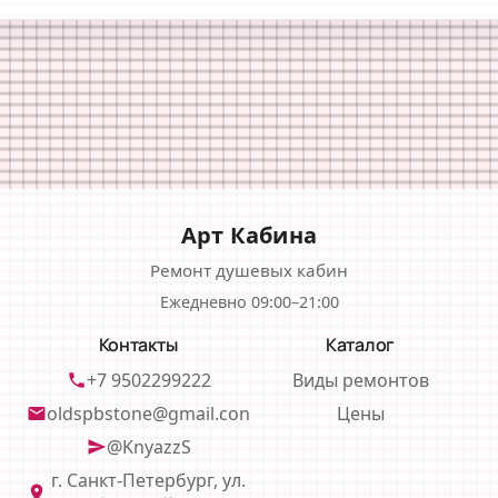
Арт Кабина
Ремонт душевых кабин
Ежедневно 09:00–21:00
Контакты
Каталог
+7 9502299222
Виды ремонтов
phone
oldspbstone@gmail.con
Цены
email
@KnyazzS
send
г. Санкт-Петербург, ул.
location_on