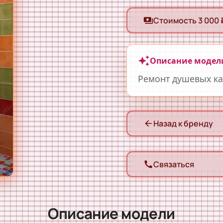
Стоимость 3 000 
payments
auto_awesome
Описание модел
Ремонт душевых ка
Назад к бренду
arrow_back
Связаться
call
Описание модели