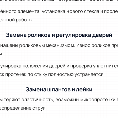
нного элемента, установка нового стекла и посл
ектной работы.
Замена роликов и регулировка дверей
снащены роликовым механизмом. Износ роликов при
я.
гулировка положения дверей и проверка уплотните
иск протечек по стыку полностью устраняется.
Замена шлангов и лейки
м теряют эластичность, возможны микропротечки в
аспределение струи.