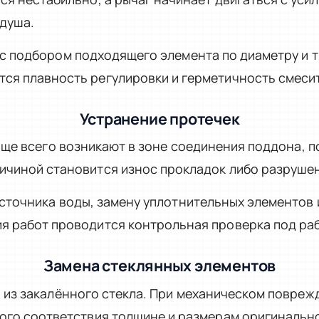
 душа.
с подбором подходящего элемента по диаметру и т
ся плавность регулировки и герметичность смесит
Устранение протечек
аще всего возникают в зоне соединения поддона, п
ичиной становится износ прокладок либо разруше
сточника воды, замену уплотнительных элементов
ия работ проводится контрольная проверка под ра
Замена стеклянных элементов
 из закалённого стекла. При механическом повре
ного соответствия толщине и размерам оригинальн