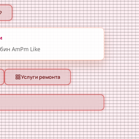
₽
и
бин AmPm Like
Услуги ремонта
grid_view