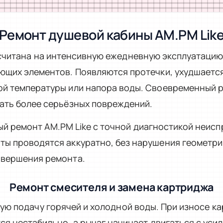
Ремонт душевой кабины AM.PM Lik
читана на интенсивную ежедневную эксплуатацию
ющих элементов. Появляются протечки, ухудшается
ой температуры или напора воды. Своевременный 
ать более серьёзных повреждений.
 ремонт AM.PM Like с точной диагностикой неисп
ы проводятся аккуратно, без нарушения геометри
авершения ремонта.
Ремонт смесителя и замена картриджа
ую подачу горячей и холодной воды. При износе к
тся нестабильно, а рычаг начинает двигаться с ус