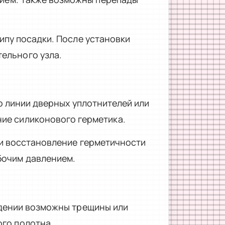
ипу посадки. После установки
ельного узла.
о линии дверных уплотнителей или
ние силиконового герметика.
 и восстановление герметичности
бочим давлением.
ждении возможны трещины или
ого полотна.