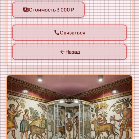
Стоимость 3 000 ₽
payments
Связаться
call
Назад
arrow_back