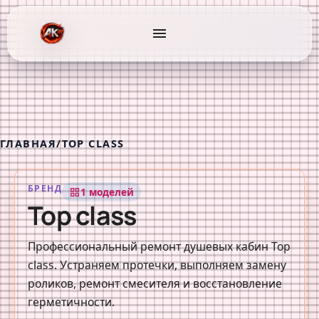
menu
ГЛАВНАЯ
/
TOP CLASS
БРЕНД
1 моделей
grid_view
Top class
Профессиональный ремонт душевых кабин Top
class. Устраняем протечки, выполняем замену
роликов, ремонт смесителя и восстановление
герметичности.