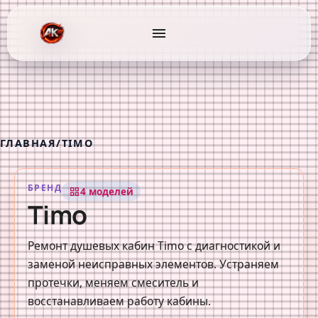
menu
ГЛАВНАЯ
/
TIMO
БРЕНД
4 моделей
grid_view
Timo
Ремонт душевых кабин Timo с диагностикой и
заменой неисправных элементов. Устраняем
протечки, меняем смеситель и
восстанавливаем работу кабины.