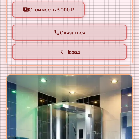
Стоимость 3 000 ₽
payments
Связаться
call
Назад
arrow_back