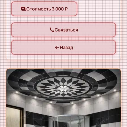
Стоимость 3 000 ₽
payments
Связаться
call
Назад
arrow_back