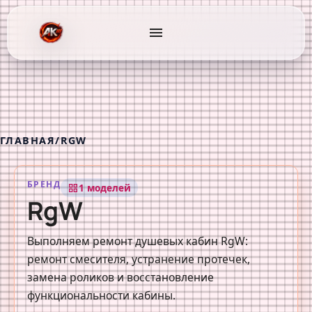
menu
ГЛАВНАЯ
/
RGW
БРЕНД
1 моделей
grid_view
RgW
Выполняем ремонт душевых кабин RgW:
ремонт смесителя, устранение протечек,
замена роликов и восстановление
функциональности кабины.