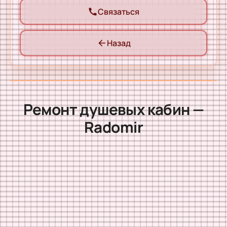
Связаться
call
Назад
arrow_back
Ремонт душевых кабин —
Radomir