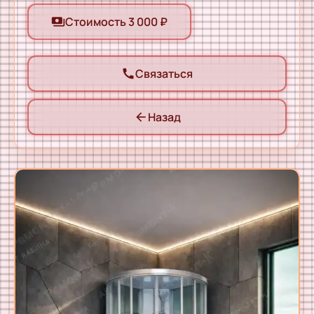
Стоимость 3 000 ₽
payments
Связаться
call
Назад
arrow_back