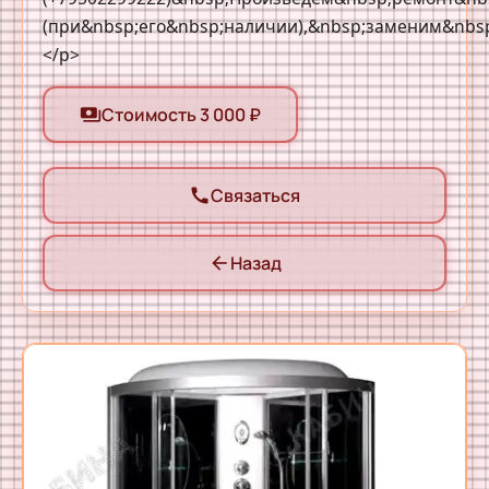
Стоимость 3 000 ₽
payments
Связаться
call
Назад
arrow_back