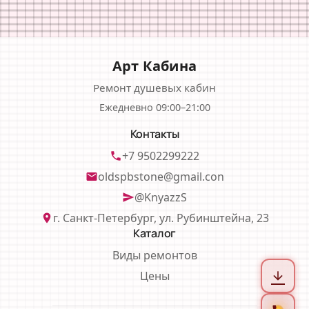
Арт Кабина
Ремонт душевых кабин
Ежедневно 09:00–21:00
Контакты
+7 9502299222
phone
oldspbstone@gmail.con
email
@KnyazzS
send
г. Санкт-Петербург, ул. Рубинштейна, 23
location_on
Каталог
Виды ремонтов
Цены
arrow_downward