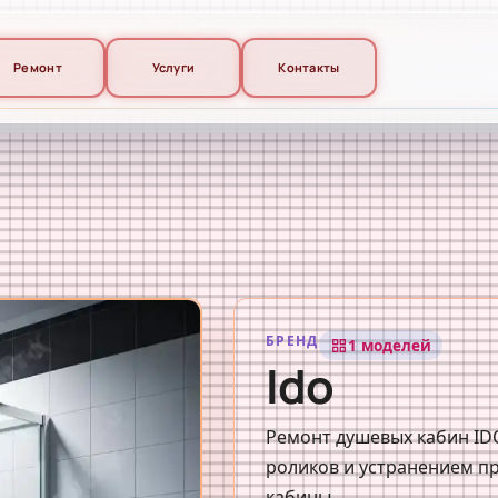
Ремонт
Услуги
Контакты
БРЕНД
1 моделей
grid_view
Ido
Ремонт душевых кабин ID
роликов и устранением п
кабины.