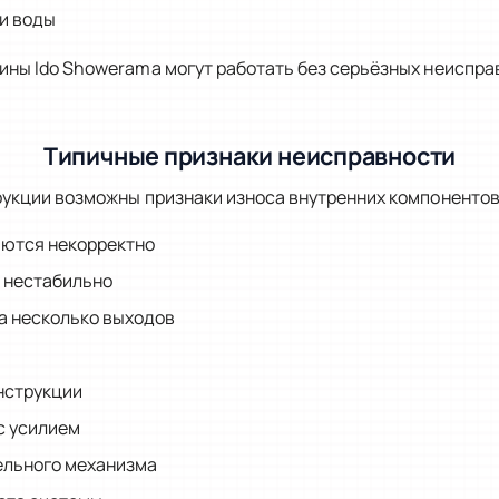
и воды
ны Ido Showerama могут работать без серьёзных неиспра
Типичные признаки неисправности
рукции возможны признаки износа внутренних компонентов
ются некорректно
 нестабильно
а несколько выходов
нструкции
с усилием
ельного механизма