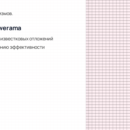
измов.
owerama
 известковых отложений
жению эффективности