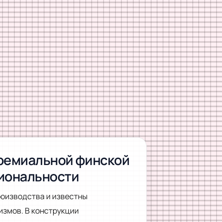
премиальной финской
циональности
роизводства и известны
измов. В конструкции