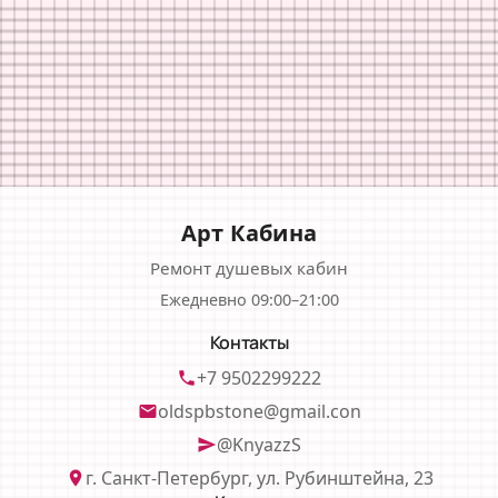
Арт Кабина
Ремонт душевых кабин
Ежедневно 09:00–21:00
Контакты
+7 9502299222
phone
oldspbstone@gmail.con
email
@KnyazzS
send
г. Санкт-Петербург, ул. Рубинштейна, 23
location_on