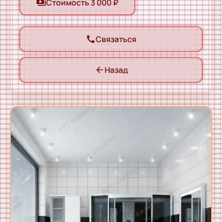
Стоимость 3 000 ₽
payments
Связаться
call
Назад
arrow_back