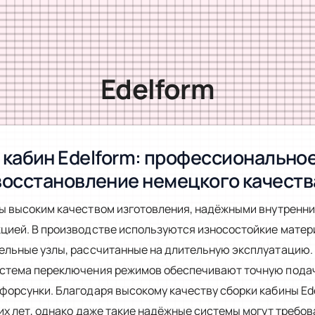
Edelform
кабин Edelform: профессионально
восстановление немецкого качеств
ы высоким качеством изготовления, надёжными внутренн
цией. В производстве используются износостойкие матер
ельные узлы, рассчитанные на длительную эксплуатацию.
стема переключения режимов обеспечивают точную подачу
форсунки. Благодаря высокому качеству сборки кабины Ed
их лет, однако даже такие надёжные системы могут требов