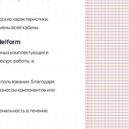
дские характеристики,
мены всей кабины.
delform
нных комплектующих и
есурс работы, а
спользовании. Благодаря
износом компонентов или
ональность в течение