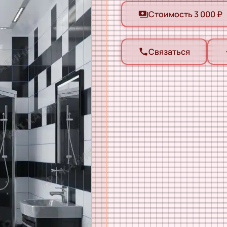
Стоимость 3 000 ₽
payments
Связаться
call
ar