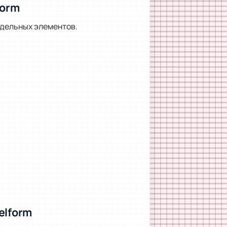
form
тдельных элементов.
elform