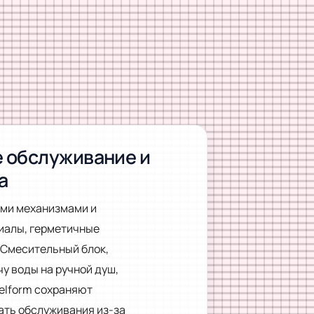
е обслуживание и
а
ими механизмами и
иалы, герметичные
 Смесительный блок,
 воды на ручной душ,
elform сохраняют
ать обслуживания из-за