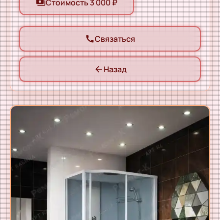
Стоимость 3 000 ₽
payments
Связаться
call
Назад
arrow_back