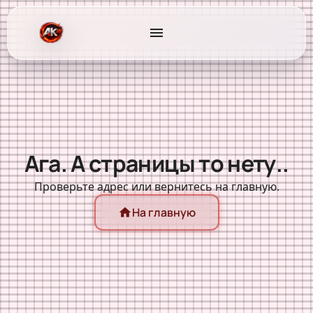
menu
Ага. А страницы то нету..
Проверьте адрес или вернитесь на главную.
На главную
home