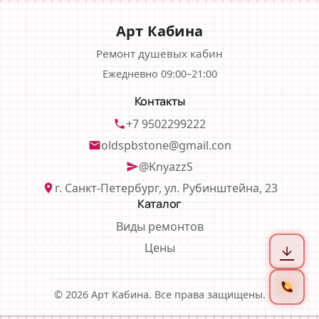
Арт Кабина
Ремонт душевых кабин
Ежедневно 09:00–21:00
Контакты
+7 9502299222
phone
oldspbstone@gmail.con
email
@KnyazzS
send
г. Санкт-Петербург, ул. Рубинштейна, 23
location_on
Каталог
Виды ремонтов
Цены
arrow_downward
call
© 2026 Арт Кабина. Все права защищены.